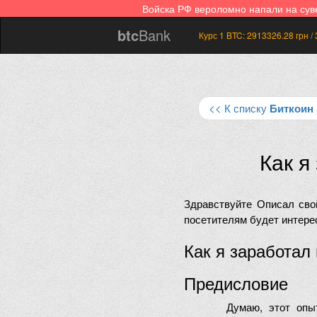
Войска РФ вероломно напали на су
btc
Bank
Курс 1 BTC:
2913326.28
грн /
<< К списку
Биткоин
Как я
Здравствуйте Описал сво
посетителям будет интерес
Как я заработал 
Предисловие
Думаю, этот опы