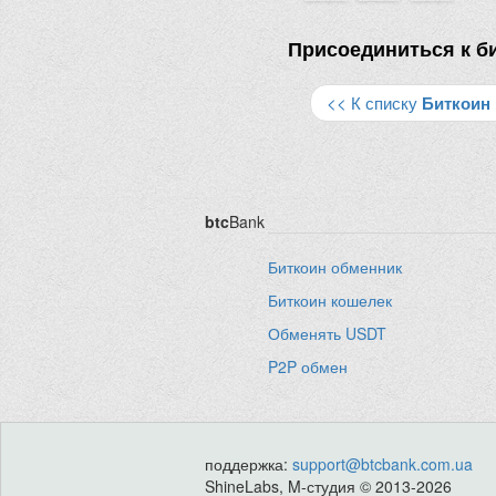
Присоединиться к б
<< К списку
Биткоин
btc
Bank
Биткоин обменник
Биткоин кошелек
Обменять USDT
P2P обмен
поддержка:
support@btcbank.com.ua
ShineLabs, M-студия © 2013-2026