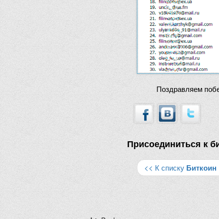
Поздравляем побе
Присоединиться к б
<< К списку
Биткоин