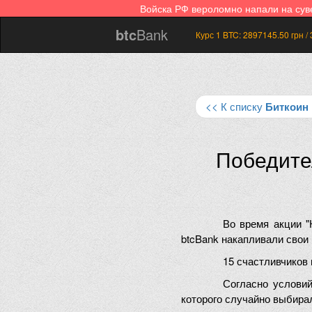
Войска РФ вероломно напали на су
btc
Bank
Курс 1 BTC:
2897145.50
грн /
<< К списку
Биткоин
Победите
Во время акции "
btcBank накапливали свои 
15 счастливчиков
Согласно условий
которого случайно выбира